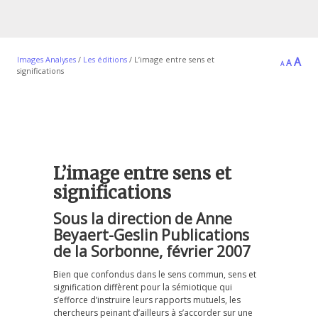
Decrease
Reset
Inc
Images Analyses
/
Les éditions
/
L’image entre sens et
A
A
A
font
significations
font
fon
size.
size.
siz
L’image entre sens et
significations
Sous la direction de Anne
Beyaert-Geslin Publications
de la Sorbonne, février 2007
Bien que confondus dans le sens commun, sens et
signification diffèrent pour la sémiotique qui
s’efforce d’instruire leurs rapports mutuels, les
chercheurs peinant d’ailleurs à s’accorder sur une