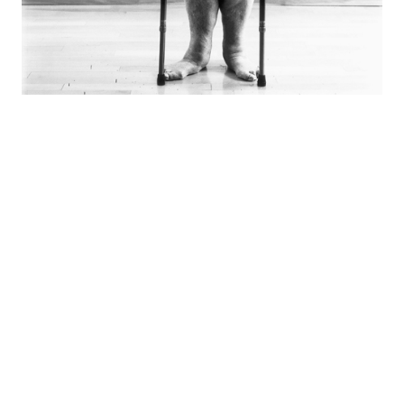
Publié dans
Sémiotiques
Propositions pour une
description dynamique des
parcours de signification.
L’exemple de l’art-vidéo et des
Temps morts d’Emmanuel
Carlier
analyse par
Marie Renoue